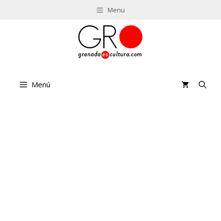
Saltar
Menu
al
contenido
Menú