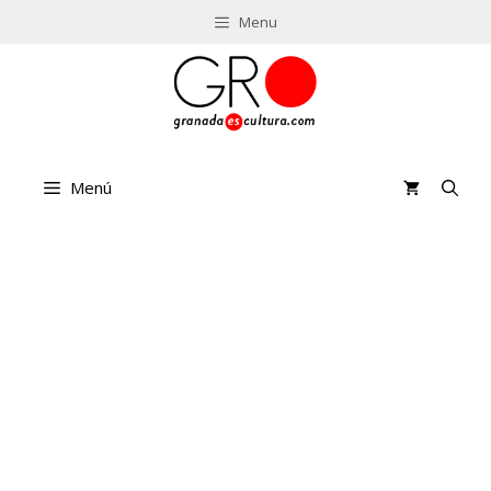
Saltar
Menu
al
contenido
Menú