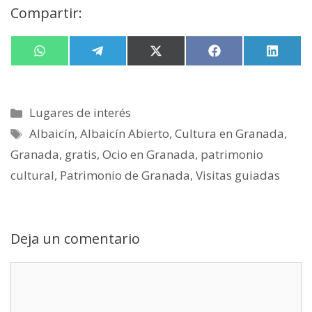
Compartir:
Compartir
W
Compartir
T
Compartir
X
Compartir
F
Compa
L
en
h
en
e
en
(
en
a
en
i
a
l
T
c
n
t
e
w
e
k
s
g
i
b
e
Categorías
Lugares de interés
A
r
t
o
d
p
a
t
o
I
Etiquetas
Albaicín
,
Albaicín Abierto
,
Cultura en Granada
,
p
m
e
k
n
r
Granada
,
gratis
,
Ocio en Granada
,
patrimonio
)
cultural
,
Patrimonio de Granada
,
Visitas guiadas
Deja un comentario
Comentario