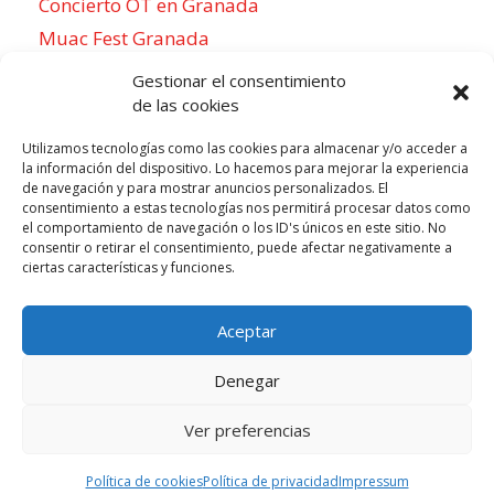
Concierto OT en Granada
Muac Fest Granada
Concierto de Saiko en Granada
Gestionar el consentimiento
de las cookies
Utilizamos tecnologías como las cookies para almacenar y/o acceder a
la información del dispositivo. Lo hacemos para mejorar la experiencia
Para sentirse como un local
de navegación y para mostrar anuncios personalizados. El
consentimiento a estas tecnologías nos permitirá procesar datos como
Week of agosto 3
el comportamiento de navegación o los ID's únicos en este sitio. No
consentir o retirar el consentimiento, puede afectar negativamente a
ciertas características y funciones.
P
N
LUN
MAR
MIÉ
JUE
VIE
SÁB
DOM
3
4
5
6
7
8
9
r
e
Aceptar
e
x
v
t
Denegar
i
w
o
e
Ver preferencias
Todos los derechos reservados © 2026 |
u
Aviso legal
e
|
Cookies
|
Privacidad
Política de cookies
Política de privacidad
Impressum
s
k