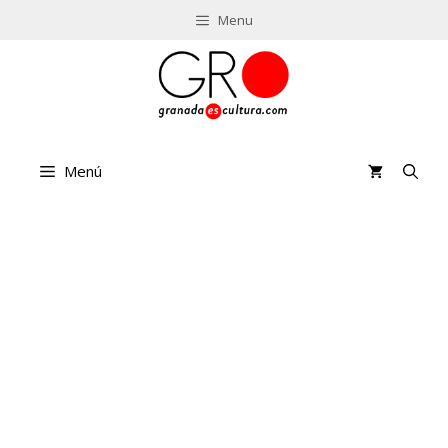
Saltar
Menu
al
contenido
Menú