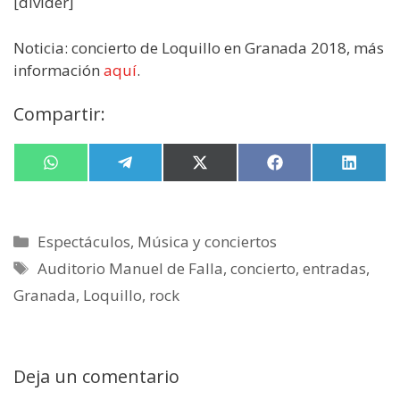
[divider]
Noticia: concierto de Loquillo en Granada 2018, más
información
aquí
.
Compartir:
Compartir
W
Compartir
T
Compartir
X
Compartir
F
Compa
L
en
h
en
e
en
(
en
a
en
i
a
l
T
c
n
t
e
w
e
k
s
g
i
b
e
Categorías
Espectáculos
,
Música y conciertos
A
r
t
o
d
p
a
t
o
I
Etiquetas
Auditorio Manuel de Falla
,
concierto
,
entradas
,
p
m
e
k
n
r
Granada
,
Loquillo
,
rock
)
Deja un comentario