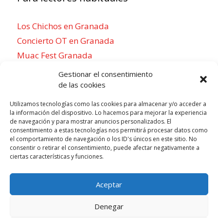
Los Chichos en Granada
Concierto OT en Granada
Muac Fest Granada
Concierto de Saiko en Granada
Gestionar el consentimiento
de las cookies
Utilizamos tecnologías como las cookies para almacenar y/o acceder a
la información del dispositivo. Lo hacemos para mejorar la experiencia
Para sentirse como un local
de navegación y para mostrar anuncios personalizados. El
consentimiento a estas tecnologías nos permitirá procesar datos como
Week of agosto 3
el comportamiento de navegación o los ID's únicos en este sitio. No
consentir o retirar el consentimiento, puede afectar negativamente a
ciertas características y funciones.
P
N
LUN
MAR
MIÉ
JUE
VIE
SÁB
DOM
3
4
5
6
7
8
9
r
e
Aceptar
e
x
v
t
Denegar
i
w