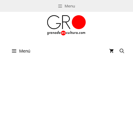
Saltar
Menu
al
contenido
Menú