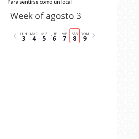
Para sentirse como un local
Week of agosto 3
P
N
LUN
MAR
MIÉ
JUE
VIE
SÁB
DOM
3
4
5
6
7
8
9
r
e
e
x
v
t
i
w
o
e
u
e
s
k
w
e
e
k