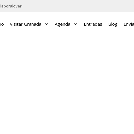
laboralover!
cio
Visitar Granada
Agenda
Entradas
Blog
Enví