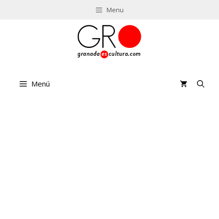
Saltar
Menu
al
contenido
Menú