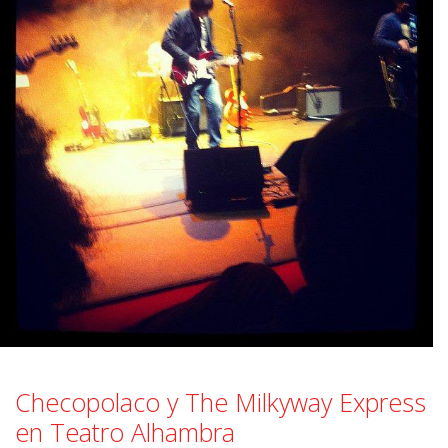
Checopolaco y The Milkyway Express
en Teatro Alhambra