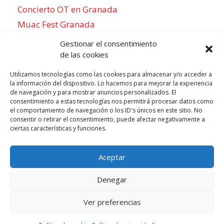
Concierto OT en Granada
Muac Fest Granada
Concierto de Saiko en Granada
Gestionar el consentimiento
de las cookies
Utilizamos tecnologías como las cookies para almacenar y/o acceder a
la información del dispositivo. Lo hacemos para mejorar la experiencia
Para sentirse como un local
de navegación y para mostrar anuncios personalizados. El
consentimiento a estas tecnologías nos permitirá procesar datos como
Week of agosto 3
el comportamiento de navegación o los ID's únicos en este sitio. No
consentir o retirar el consentimiento, puede afectar negativamente a
ciertas características y funciones.
P
N
LUN
MAR
MIÉ
JUE
VIE
SÁB
DOM
3
4
5
6
7
8
9
r
e
Aceptar
e
x
v
t
Denegar
i
w
o
e
Ver preferencias
Todos los derechos reservados © 2026 |
u
Aviso legal
e
|