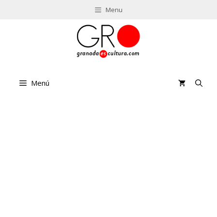
Saltar
Menu
al
contenido
Menú