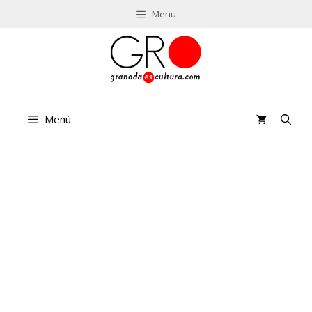
Saltar
Menu
al
contenido
Menú