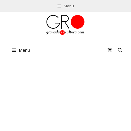
Saltar
Menu
al
contenido
Menú