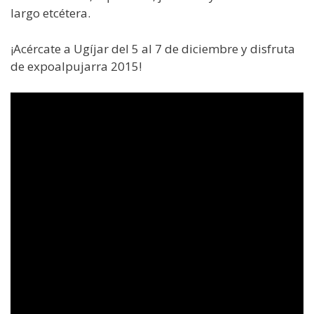
largo etcétera.
¡Acércate a Ugíjar del 5 al 7 de diciembre y disfruta
de expoalpujarra 2015!