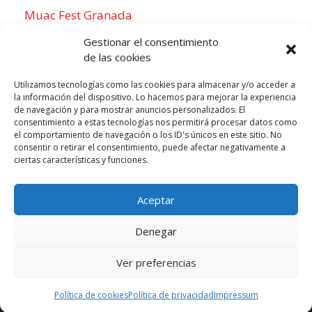
Muac Fest Granada
Concierto de Saiko en Granada
Gestionar el consentimiento
de las cookies
Utilizamos tecnologías como las cookies para almacenar y/o acceder a
la información del dispositivo. Lo hacemos para mejorar la experiencia
Para sentirse como un local
de navegación y para mostrar anuncios personalizados. El
consentimiento a estas tecnologías nos permitirá procesar datos como
Week of agosto 3
el comportamiento de navegación o los ID's únicos en este sitio. No
consentir o retirar el consentimiento, puede afectar negativamente a
ciertas características y funciones.
P
N
LUN
MAR
MIÉ
JUE
VIE
SÁB
DOM
3
4
5
6
7
8
9
r
e
Aceptar
e
x
v
t
Denegar
i
w
o
e
Ver preferencias
Todos los derechos reservados © 2026 |
u
Aviso legal
e
|
Cookies
|
Privacidad
Política de cookies
Política de privacidad
Impressum
s
k