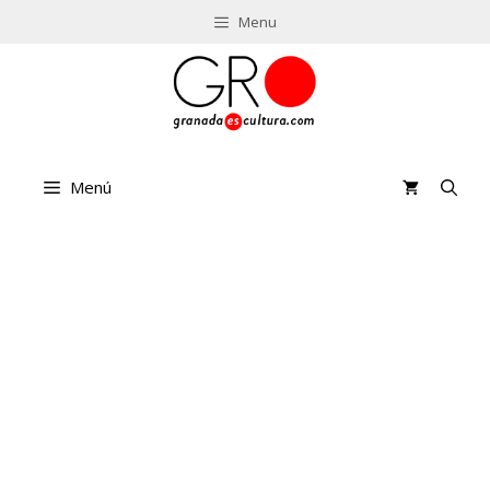
Saltar
Menu
al
contenido
Menú