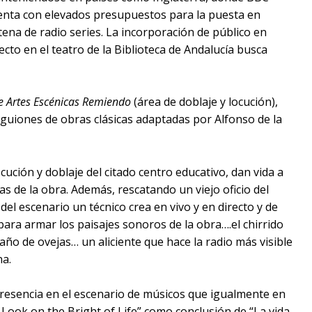
enta con elevados presupuestos para la puesta en
tena de radio series. La incorporación de público en
ecto en el teatro de la Biblioteca de Andalucía busca
e Artes Escénicas Remiendo
(área de doblaje y locución),
s guiones de obras clásicas adaptadas por Alfonso de la
ución y doblaje del citado centro educativo, dan vida a
s de la obra. Además, rescatando un viejo oficio del
 del escenario un técnico crea en vivo y en directo y de
para armar los paisajes sonoros de la obra….el chirrido
año de ovejas… un aliciente que hace la radio más visible
na.
 presencia en el escenario de músicos que igualmente en
 Look on the Bright of Life” como conclusión de “La vida