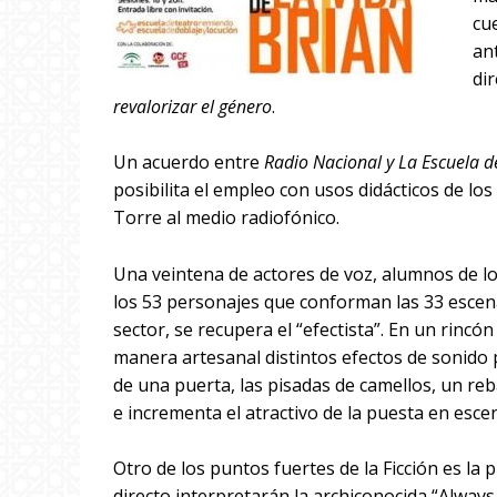
cu
an
dir
revalorizar el género
.
Un acuerdo entre
Radio Nacional y La Escuela d
posibilita el empleo con usos didácticos de lo
Torre al medio radiofónico.
Una veintena de actores de voz, alumnos de loc
los 53 personajes que conforman las 33 escena
sector, se recupera el “efectista”. En un rincón
manera artesanal distintos efectos de sonido 
de una puerta, las pisadas de camellos, un reb
e incrementa el atractivo de la puesta en esce
Otro de los puntos fuertes de la Ficción es la
directo interpretarán la archiconocida “Always