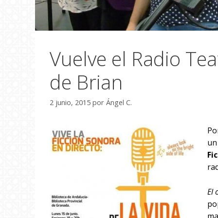
Vuelve el Radio Tea
de Brian
2 junio, 2015
por
Ángel C.
Po
un
Fi
ra
El 
po
ma