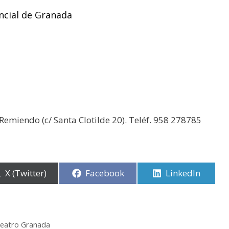
incial de Granada
 Remiendo (c/ Santa Clotilde 20). Teléf. 958 278785
Compartir
X (Twitter)
Compartir
Facebook
Compartir
LinkedIn
en
en
en
Teatro Granada