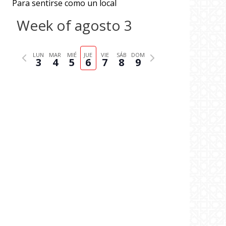
Para sentirse como un local
Week of agosto 3
P
N
LUN
MAR
MIÉ
JUE
VIE
SÁB
DOM
3
4
5
6
7
8
9
r
e
e
x
v
t
i
w
o
e
u
e
s
k
w
e
e
k