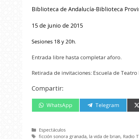
Biblioteca de Andalucía-Biblioteca Prov
15 de junio de 2015
Sesiones 18 y 20h.
Entrada libre ha
sta completar aforo.
Retirada de invitaciones: Escuela de Teatro
Compartir:
Compartir
WhatsApp
Compartir
Telegram
en
en
Categorías
Espectáculos
Etiquetas
ficción sonora granada
,
la vida de brian
,
Radio 