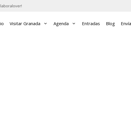
laboralover!
cio
Visitar Granada
Agenda
Entradas
Blog
Enví