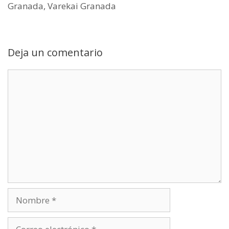
r
Granada
,
Varekai Granada
)
Deja un comentario
Comentario
Nombre
Correo