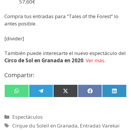
57,60€
Compra tus entradas para “Tales of the Forest” lo
antes posible.
[divider]
También puede interesarte el nuevo espectáculo del
Circo de Sol en Granada en 2020
.
Ver más
.
Compartir:
Compartir
W
Compartir
T
Compartir
X
Compartir
F
Compa
L
en
h
en
e
en
(
en
a
en
i
a
l
T
c
n
t
e
w
e
k
s
g
i
b
e
Categorías
Espectáculos
A
r
t
o
d
p
a
t
o
I
Etiquetas
Cirque du Soleil en Granada
,
Entradas Varekai
p
m
e
k
n