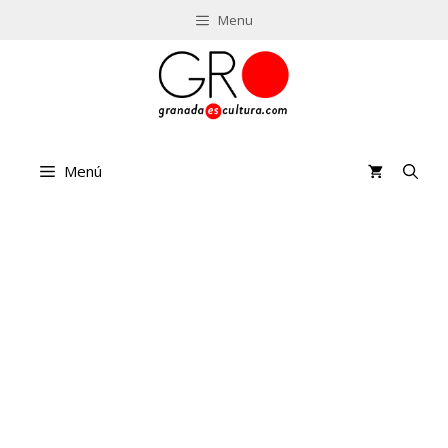
Saltar
Menu
al
contenido
Menú