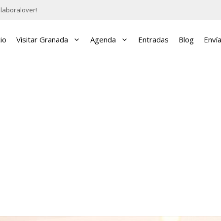
laboralover!
cio
Visitar Granada
Agenda
Entradas
Blog
Enví