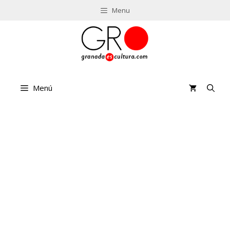
Saltar
Menu
al
contenido
Menú