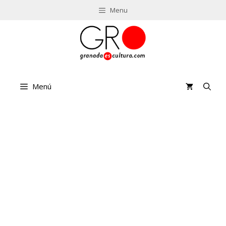
Saltar
Menu
al
contenido
Menú