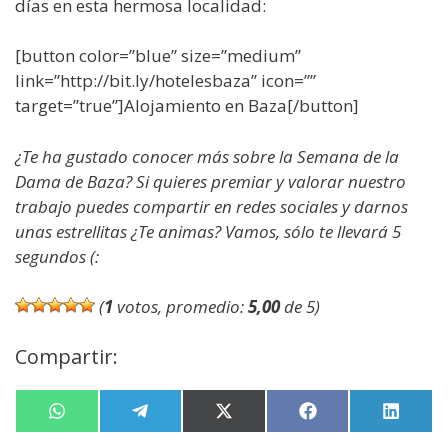
días en esta hermosa localidad:
[button color=”blue” size=”medium”
link=”http://bit.ly/hotelesbaza” icon=””
target=”true”]Alojamiento en Baza[/button]
¿Te ha gustado conocer más sobre la Semana de la
Dama de Baza? Si quieres premiar y valorar nuestro
trabajo puedes compartir en redes sociales y darnos
unas estrellitas ¿Te animas? Vamos, sólo te llevará 5
segundos (:
(
1
votos, promedio:
5,00
de 5)
Compartir:
Compartir
W
Compartir
T
Compartir
X
Compartir
F
Compa
L
en
h
en
e
en
(
en
a
en
i