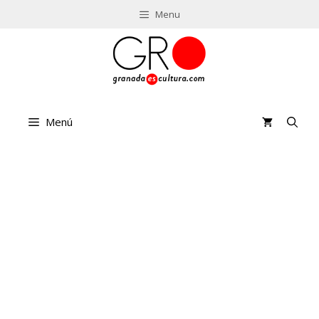
Saltar
Menu
al
contenido
Menú