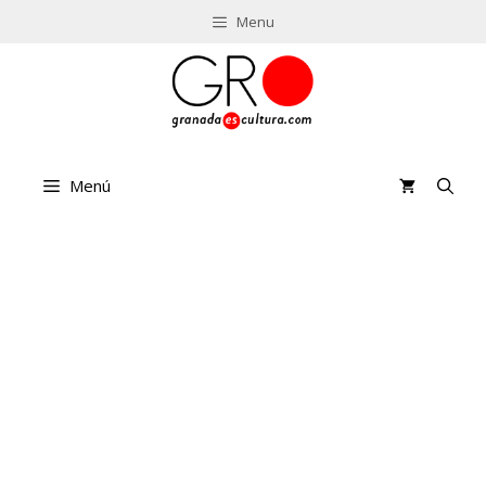
Saltar
Menu
al
contenido
Menú