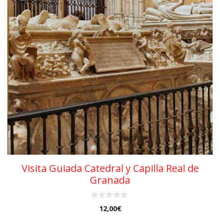
Visita Guiada Catedral y Capilla Real de
Granada
0
12,00
€
d
e