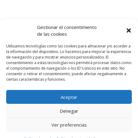
Gestionar el consentimiento
de las cookies
Utilizamos tecnologías como las cookies para almacenar y/o acceder a
la información del dispositivo. Lo hacemos para mejorar la experiencia
de navegación y para mostrar anuncios personalizados. El
Para los viajeros
consentimiento a estas tecnologías nos permitirá procesar datos como
el comportamiento de navegación o los ID's únicos en este sitio. No
consentir o retirar el consentimiento, puede afectar negativamente a
Viajar a Granada
ciertas características y funciones.
Dormir en Granada
De tapas por Granada
Aceptar
Denegar
Ver preferencias
Para lectores habituales