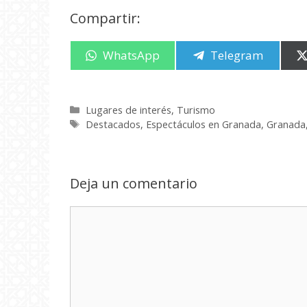
Compartir:
Compartir
WhatsApp
Compartir
Telegram
en
en
Categorías
Lugares de interés
,
Turismo
Etiquetas
Destacados
,
Espectáculos en Granada
,
Granada
Deja un comentario
Comentario