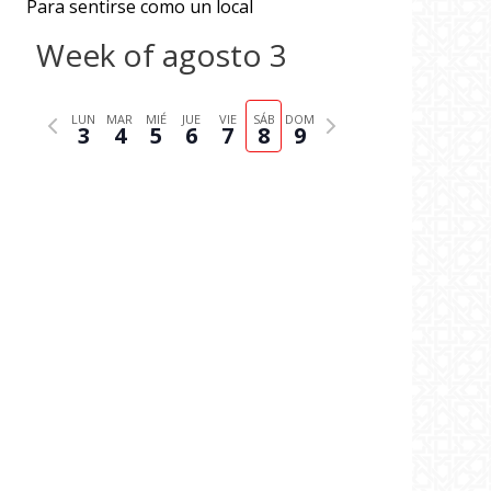
Para sentirse como un local
Week of agosto 3
P
N
LUN
MAR
MIÉ
JUE
VIE
SÁB
DOM
3
4
5
6
7
8
9
r
e
e
x
v
t
i
w
o
e
u
e
s
k
w
e
e
k