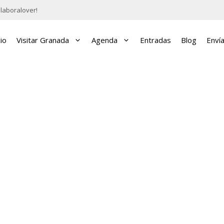
laboralover!
cio
Visitar Granada
Agenda
Entradas
Blog
Enví