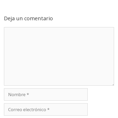
p
m
e
k
n
r
)
Deja un comentario
Comentario
Nombre
Correo
electrónico