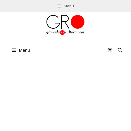
Saltar
Menu
al
contenido
Menú