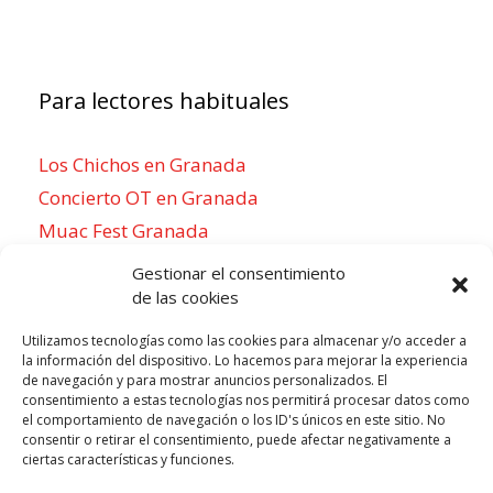
Para lectores habituales
Los Chichos en Granada
Concierto OT en Granada
Muac Fest Granada
Concierto de Saiko en Granada
Gestionar el consentimiento
de las cookies
Utilizamos tecnologías como las cookies para almacenar y/o acceder a
la información del dispositivo. Lo hacemos para mejorar la experiencia
Para sentirse como un local
de navegación y para mostrar anuncios personalizados. El
consentimiento a estas tecnologías nos permitirá procesar datos como
Week of agosto 3
el comportamiento de navegación o los ID's únicos en este sitio. No
consentir o retirar el consentimiento, puede afectar negativamente a
ciertas características y funciones.
P
N
LUN
MAR
MIÉ
JUE
VIE
SÁB
DOM