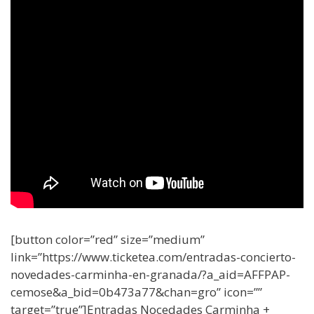
[button color=”red” size=”medium”
link=”https://www.ticketea.com/entradas-concierto-
novedades-carminha-en-granada/?a_aid=AFFPAP-
cemose&a_bid=0b473a77&chan=gro” icon=””
target=”true”]Entradas Nocedades Carminha +