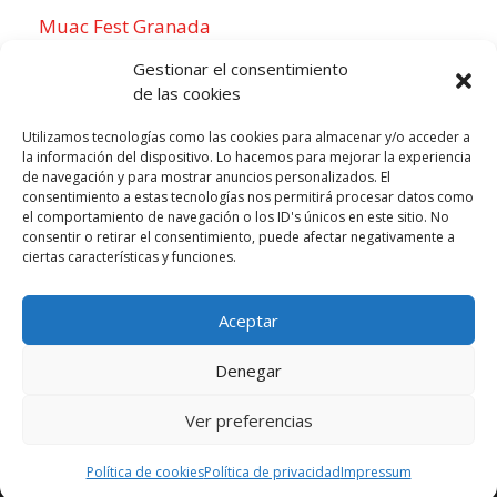
Muac Fest Granada
Concierto de Saiko en Granada
Gestionar el consentimiento
de las cookies
Utilizamos tecnologías como las cookies para almacenar y/o acceder a
la información del dispositivo. Lo hacemos para mejorar la experiencia
Para sentirse como un local
de navegación y para mostrar anuncios personalizados. El
consentimiento a estas tecnologías nos permitirá procesar datos como
Week of agosto 3
el comportamiento de navegación o los ID's únicos en este sitio. No
consentir o retirar el consentimiento, puede afectar negativamente a
ciertas características y funciones.
P
N
LUN
MAR
MIÉ
JUE
VIE
SÁB
DOM
3
4
5
6
7
8
9
r
e
Aceptar
e
x
v
t
Denegar
i
w
o
e
Ver preferencias
Todos los derechos reservados © 2026 |
u
Aviso legal
e
|
Cookies
|
Privacidad
Política de cookies
Política de privacidad
Impressum
s
k