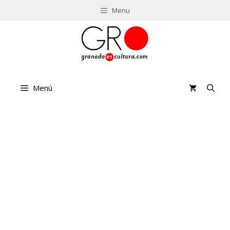
Saltar
Menu
al
contenido
Menú