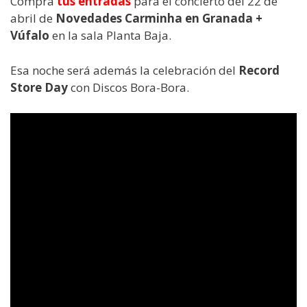
Compra
tus entradas
para el concierto del 22 de
abril de
Novedades Carminha en Granada +
Vúfalo
en la sala Planta Baja.
Esa noche será además la celebración del
Record
Store Day
con Discos Bora-Bora.