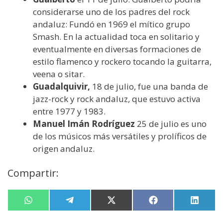
considerarse uno de los padres del rock
andaluz: Fundó en 1969 el mítico grupo
Smash. En la actualidad toca en solitario y
eventualmente en diversas formaciones de
estilo flamenco y rockero tocando la guitarra,
veena o sitar.
Guadalquivir,
18 de julio, fue una banda de
jazz-rock y rock andaluz, que estuvo activa
entre 1977 y 1983.
Manuel Imán
Rodríguez
25 de julio es uno
de los músicos más versátiles y prolíficos de
origen andaluz.
Compartir:
Compartir
W
Compartir
T
Compartir
X
Compartir
F
Compa
L
en
h
en
e
en
(
en
a
en
i
a
l
T
c
n