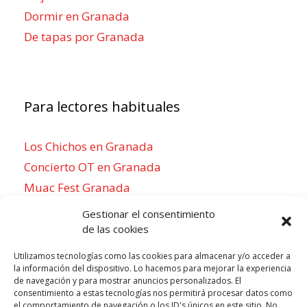
Dormir en Granada
De tapas por Granada
Para lectores habituales
Los Chichos en Granada
Concierto OT en Granada
Muac Fest Granada
Concierto de Saiko en Granada
Gestionar el consentimiento
de las cookies
Utilizamos tecnologías como las cookies para almacenar y/o acceder a
la información del dispositivo. Lo hacemos para mejorar la experiencia
Para sentirse como un local
de navegación y para mostrar anuncios personalizados. El
consentimiento a estas tecnologías nos permitirá procesar datos como
Week of agosto 3
el comportamiento de navegación o los ID's únicos en este sitio. No