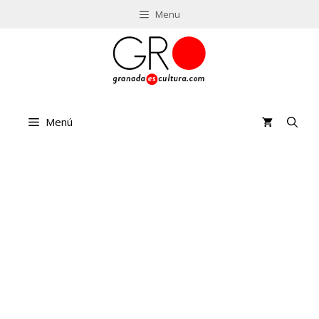
Saltar
Menu
al
contenido
Menú