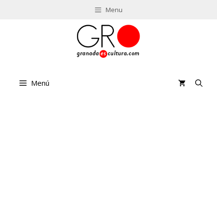
Saltar
Menu
al
contenido
Menú