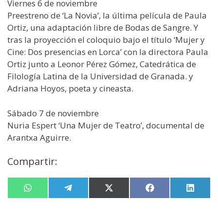
Viernes 6 de noviembre
Preestreno de ‘La Novia’, la última película de Paula
Ortiz, una adaptación libre de Bodas de Sangre. Y
tras la proyección el coloquio bajo el título ‘Mujer y
Cine: Dos presencias en Lorca’ con la directora Paula
Ortiz junto a Leonor Pérez Gómez, Catedrática de
Filología Latina de la Universidad de Granada. y
Adriana Hoyos, poeta y cineasta.
Sábado 7 de noviembre
Nuria Espert ‘Una Mujer de Teatro’, documental de
Arantxa Aguirre.
Compartir:
Compartir
W
Compartir
T
Compartir
X
Compartir
F
Compa
L
en
h
en
e
en
(
en
a
en
i
a
l
T
c
n
t
e
w
e
k