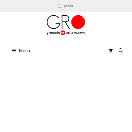
Saltar
Menu
al
contenido
Menú