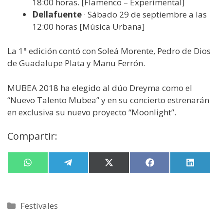
18:00 horas. [Flamenco – Experimental]
Dellafuente
· Sábado 29 de septiembre a las
12:00 horas [Música Urbana]
La 1ª edición contó con Soleá Morente, Pedro de Dios
de Guadalupe Plata y Manu Ferrón.
MUBEA 2018 ha elegido al dúo Dreyma como el
“Nuevo Talento Mubea” y en su concierto estrenarán
en exclusiva su nuevo proyecto “Moonlight”.
Compartir:
Compartir
W
Compartir
T
Compartir
X
Compartir
F
Compa
L
en
h
en
e
en
(
en
a
en
i
a
l
T
c
n
t
e
w
e
k
s
g
i
b
e
Categorías
Festivales
A
r
t
o
d
p
a
t
o
I