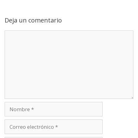
p
m
e
k
n
r
)
Deja un comentario
Comentario
Nombre
Correo
electrónico