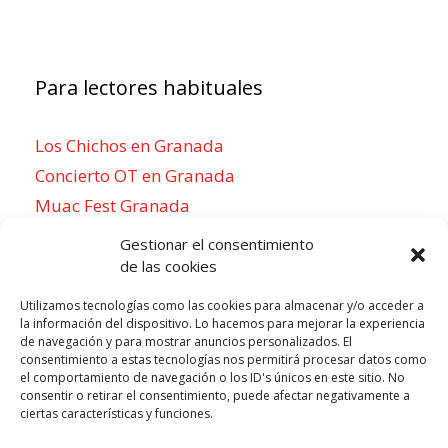
Para lectores habituales
Los Chichos en Granada
Concierto OT en Granada
Muac Fest Granada
Concierto de Saiko en Granada
Gestionar el consentimiento
de las cookies
Utilizamos tecnologías como las cookies para almacenar y/o acceder a
la información del dispositivo. Lo hacemos para mejorar la experiencia
Para sentirse como un local
de navegación y para mostrar anuncios personalizados. El
consentimiento a estas tecnologías nos permitirá procesar datos como
Week of agosto 3
el comportamiento de navegación o los ID's únicos en este sitio. No
consentir o retirar el consentimiento, puede afectar negativamente a
ciertas características y funciones.
P
N
LUN
MAR
MIÉ
JUE
VIE
SÁB
DOM