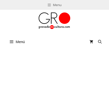
Saltar
Menu
al
contenido
Menú