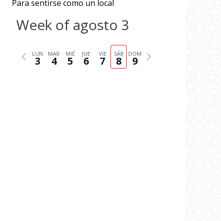
Para sentirse como un local
Week of agosto 3
P
N
LUN
MAR
MIÉ
JUE
VIE
SÁB
DOM
3
4
5
6
7
8
9
r
e
e
x
v
t
i
w
o
e
u
e
s
k
w
e
e
k