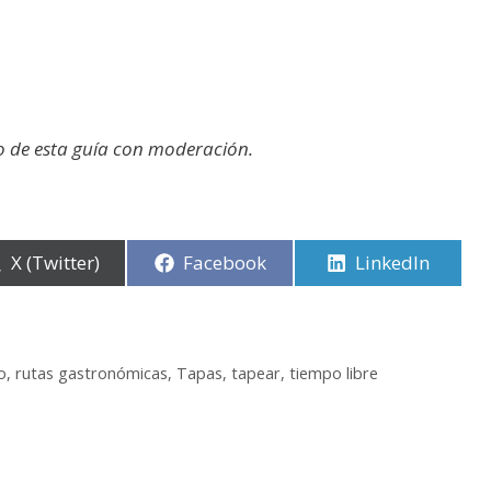
 de esta guía con moderación.
Compartir
X (Twitter)
Compartir
Facebook
Compartir
LinkedIn
en
en
en
o
,
rutas gastronómicas
,
Tapas
,
tapear
,
tiempo libre