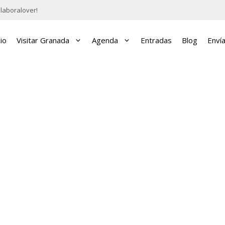
laboralover!
cio
Visitar Granada
Agenda
Entradas
Blog
Enví