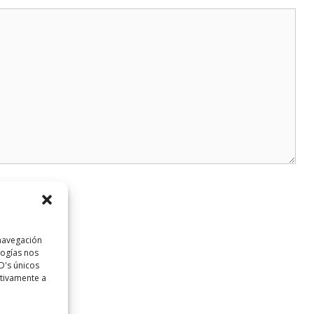
 navegación
logías nos
D's únicos
ativamente a