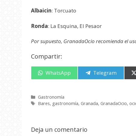
Albaicin
: Torcuato
Ronda
: La Esquina, El Pesaor
Por supuesto, GranadaOcio recomienda el uso
Compartir:
Compartir
WhatsApp
Compartir
Telegram
en
en
Categorías
Gastronomía
Etiquetas
Bares
,
gastronomía
,
Granada
,
GranadaOcio
,
oci
Deja un comentario