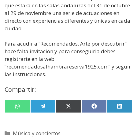
que estará en las salas andaluzas del 31 de octubre
al 29 de noviembre una serie de actuaciones en
directo con experiencias diferentes y únicas en cada
ciudad.
Para acudir a “Recomendados. Arte por descubrir”
hace falta invitación y para conseguirla debes
registrarte en la web
“recomendadosalhambrareserva1925.com” y seguir
las instrucciones.
Compartir:
Compartir
W
Compartir
T
Compartir
X
Compartir
F
Compa
L
en
h
en
e
en
(
en
a
en
i
a
l
T
c
n
t
e
w
e
k
s
g
i
b
e
Categorías
Música y conciertos
A
r
t
o
d