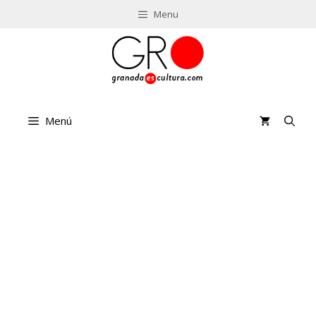
Saltar
Menu
al
contenido
Menú