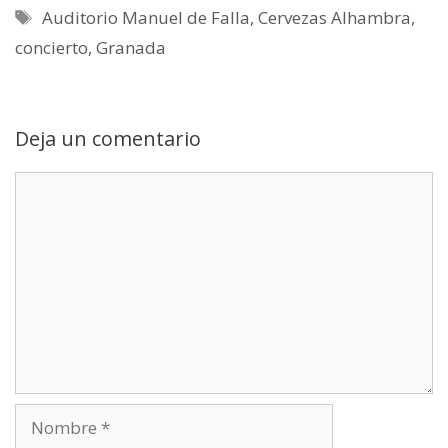
p
a
t
o
I
Etiquetas
Auditorio Manuel de Falla
,
Cervezas Alhambra
,
p
m
e
k
n
r
concierto
,
Granada
)
Deja un comentario
Comentario
Nombre