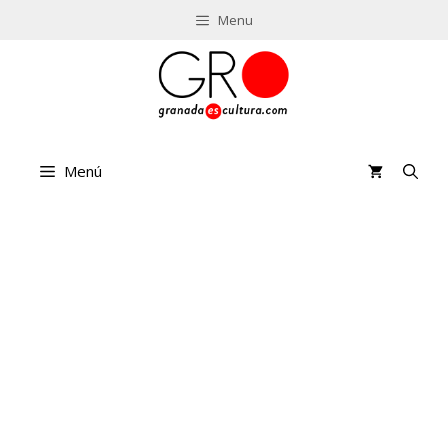
Saltar
Menu
al
contenido
Menú