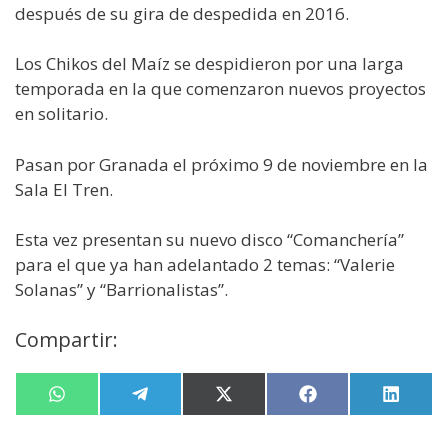
después de su gira de despedida en 2016.
Los Chikos del Maíz se despidieron por una larga
temporada en la que comenzaron nuevos proyectos
en solitario.
Pasan por Granada el próximo 9 de noviembre en la
Sala El Tren.
Esta vez presentan su nuevo disco “Comanchería”
para el que ya han adelantado 2 temas: “Valerie
Solanas” y “Barrionalistas”.
Compartir:
Compartir
W
Compartir
T
Compartir
X
Compartir
F
Compa
L
en
h
en
e
en
(
en
a
en
i
a
l
T
c
n