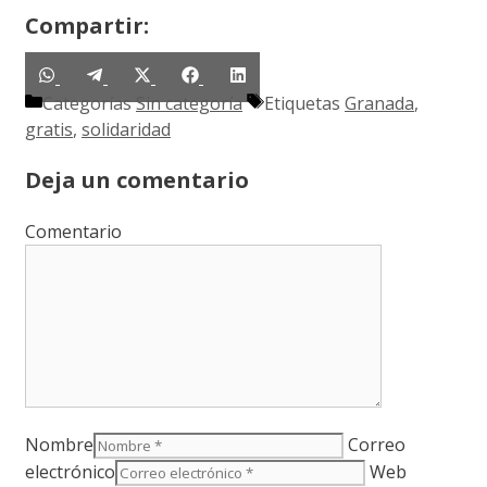
Compartir:
Compartir
Compartir
Compartir
Compartir
Compartir
Categorías
en
en
Sin categoría
en
en
en
Etiquetas
Granada
,
gratis
WhatsApp
,
solidaridad
Telegram
X
Facebook
LinkedIn
(Twitter)
Deja un comentario
Comentario
Nombre
Correo
electrónico
Web