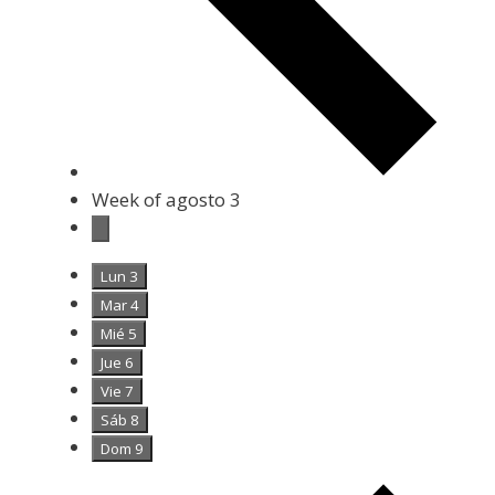
Week of agosto 3
Lun
3
Mar
4
Mié
5
Jue
6
Vie
7
Sáb
8
Dom
9