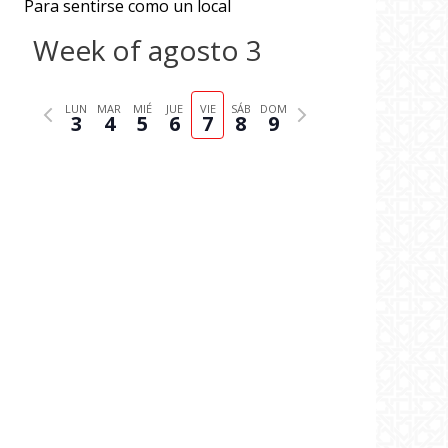
Para sentirse como un local
Week of agosto 3
P
N
LUN
MAR
MIÉ
JUE
VIE
SÁB
DOM
3
4
5
6
7
8
9
r
e
e
x
v
t
i
w
o
e
u
e
s
k
w
e
e
k