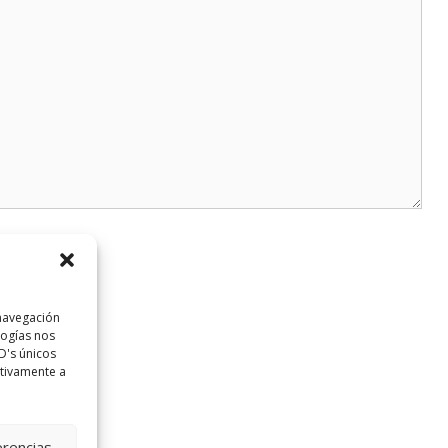
 navegación
logías nos
D's únicos
ativamente a
erencias