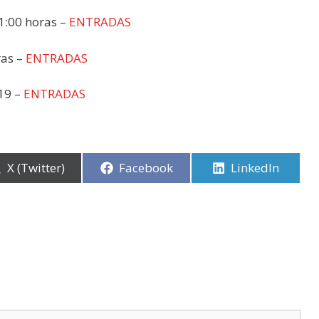
21:00 horas –
ENTRADAS
ras –
ENTRADAS
19 –
ENTRADAS
Compartir
X (Twitter)
Compartir
Facebook
Compartir
LinkedIn
en
en
en