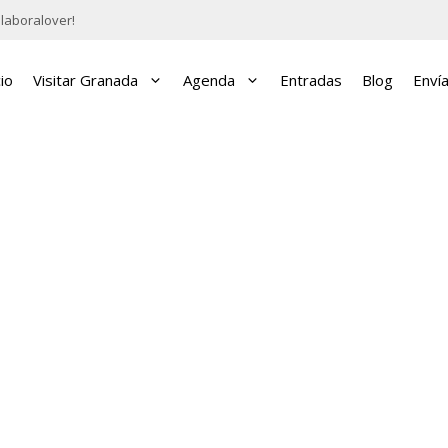
laboralover!
cio
Visitar Granada
Agenda
Entradas
Blog
Enví