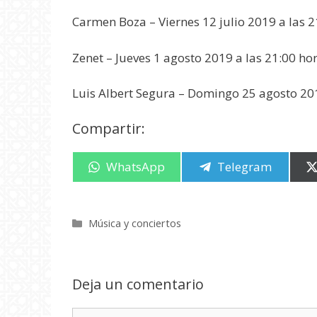
Carmen Boza – Viernes 12 julio 2019 a las 
Zenet – Jueves 1 agosto 2019 a las 21:00 ho
Luis Albert Segura – Domingo 25 agosto 20
Compartir:
Compartir
WhatsApp
Compartir
Telegram
en
en
Categorías
Música y conciertos
Deja un comentario
Comentario