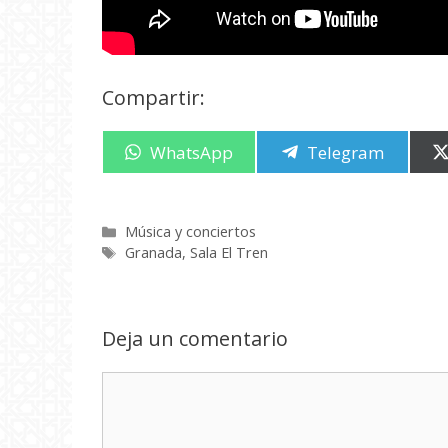
Compartir:
Compartir
WhatsApp
Compartir
Telegram
en
en
Categorías
Música y conciertos
Etiquetas
Granada
,
Sala El Tren
Deja un comentario
Comentario