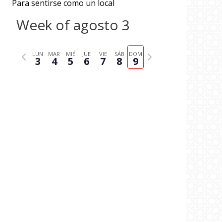
Para sentirse como un local
Week of agosto 3
P
N
LUN
MAR
MIÉ
JUE
VIE
SÁB
DOM
3
4
5
6
7
8
9
r
e
e
x
v
t
i
w
o
e
u
e
s
k
w
e
e
k