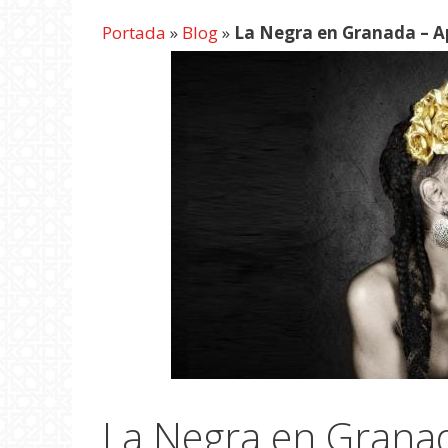
Portada
»
Blog
»
La Negra en Granada – A
La Negra en Grana