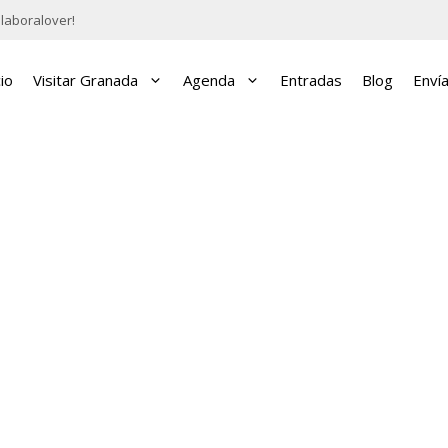
laboralover!
cio
Visitar Granada
Agenda
Entradas
Blog
Enví