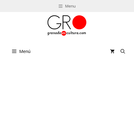
Saltar
Menu
al
contenido
Menú