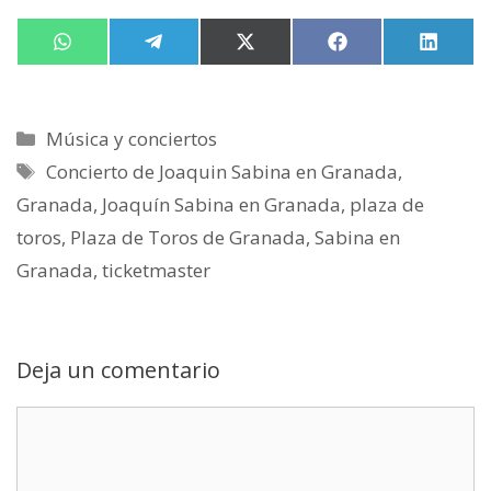
Compartir
W
Compartir
T
Compartir
X
Compartir
F
Compa
L
en
h
en
e
en
(
en
a
en
i
a
l
T
c
n
t
e
w
e
k
s
g
i
b
e
Categorías
Música y conciertos
A
r
t
o
d
p
a
t
o
I
Etiquetas
Concierto de Joaquin Sabina en Granada
,
p
m
e
k
n
r
Granada
,
Joaquín Sabina en Granada
,
plaza de
)
toros
,
Plaza de Toros de Granada
,
Sabina en
Granada
,
ticketmaster
Deja un comentario
Comentario