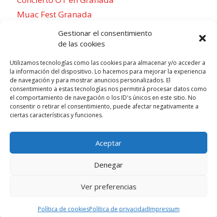
Muac Fest Granada
Concierto de Saiko en Granada
Gestionar el consentimiento
de las cookies
Utilizamos tecnologías como las cookies para almacenar y/o acceder a
la información del dispositivo. Lo hacemos para mejorar la experiencia
Para sentirse como un local
de navegación y para mostrar anuncios personalizados. El
consentimiento a estas tecnologías nos permitirá procesar datos como
Week of agosto 3
el comportamiento de navegación o los ID's únicos en este sitio. No
consentir o retirar el consentimiento, puede afectar negativamente a
ciertas características y funciones.
P
N
LUN
MAR
MIÉ
JUE
VIE
SÁB
DOM
3
4
5
6
7
8
9
r
e
Aceptar
e
x
v
t
Denegar
i
w
o
e
Ver preferencias
Todos los derechos reservados © 2026 |
u
Aviso legal
e
|
Cookies
|
Privacidad
Política de cookies
Política de privacidad
Impressum
s
k