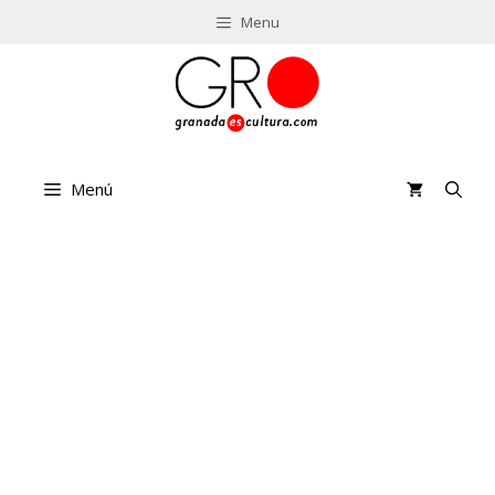
Saltar
Menu
al
contenido
Menú