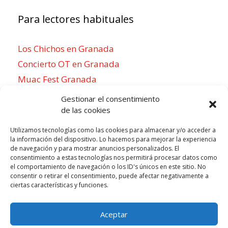
Para lectores habituales
Los Chichos en Granada
Concierto OT en Granada
Muac Fest Granada
Concierto de Saiko en Granada
Gestionar el consentimiento
de las cookies
Utilizamos tecnologías como las cookies para almacenar y/o acceder a
la información del dispositivo. Lo hacemos para mejorar la experiencia
Para sentirse como un local
de navegación y para mostrar anuncios personalizados. El
consentimiento a estas tecnologías nos permitirá procesar datos como
Week of agosto 10
el comportamiento de navegación o los ID's únicos en este sitio. No
consentir o retirar el consentimiento, puede afectar negativamente a
ciertas características y funciones.
P
N
LUN
MAR
MIÉ
JUE
VIE
SÁB
DOM
10
11
12
13
14
15
16
r
e
Aceptar
e
x