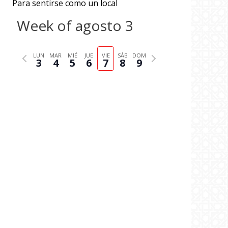
Para sentirse como un local
Week of agosto 3
P
N
LUN
MAR
MIÉ
JUE
VIE
SÁB
DOM
3
4
5
6
7
8
9
r
e
e
x
v
t
i
w
o
e
u
e
s
k
w
e
e
k