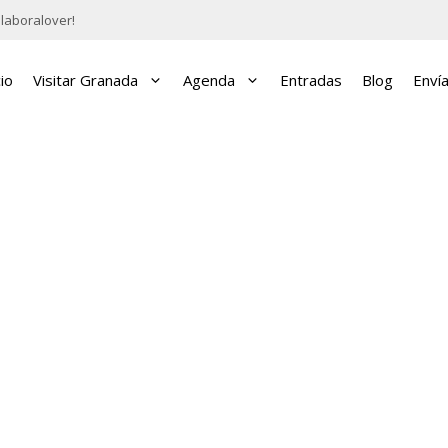
laboralover!
cio
Visitar Granada
Agenda
Entradas
Blog
Enví