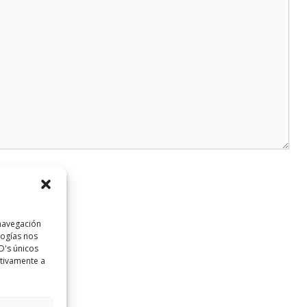
 navegación
logías nos
D's únicos
ativamente a