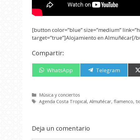
[button color=”blue” size=”medium” link=”ht
target=”true”]Alojamiento en Almuñécar[/b
Compartir:
Compartir
WhatsApp
Compartir
Telegram
en
en
Categorías
Música y conciertos
Etiquetas
Agenda Costa Tropical
,
Almuñécar
,
flamenco
,
t
Deja un comentario