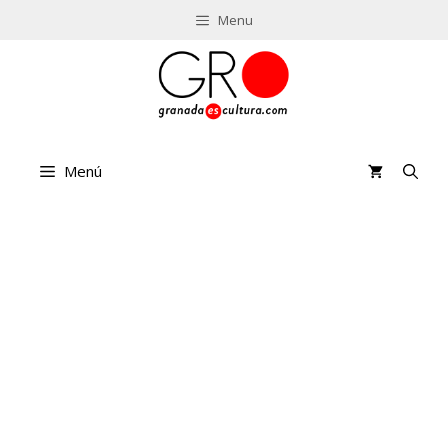
Saltar
Menu
al
contenido
Menú