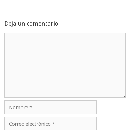
r
)
Deja un comentario
Comentario
Nombre
Correo
electrónico