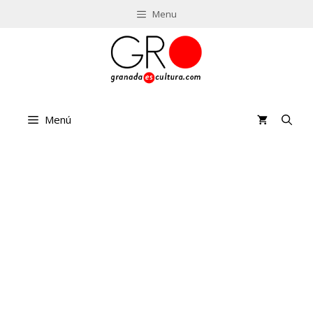
Saltar
Menu
al
contenido
Menú