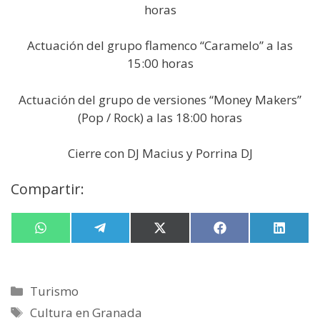
horas
Actuación del grupo flamenco “Caramelo” a las
15:00 horas
Actuación del grupo de versiones “Money Makers”
(Pop / Rock) a las 18:00 horas
Cierre con DJ Macius y Porrina DJ
Compartir:
Compartir
W
Compartir
T
Compartir
X
Compartir
F
Compa
L
en
h
en
e
en
(
en
a
en
i
a
l
T
c
n
t
e
w
e
k
s
g
i
b
e
Categorías
Turismo
A
r
t
o
d
p
a
t
o
I
Etiquetas
Cultura en Granada
p
m
e
k
n