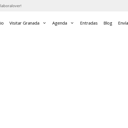
laboralover!
cio
Visitar Granada
Agenda
Entradas
Blog
Enví