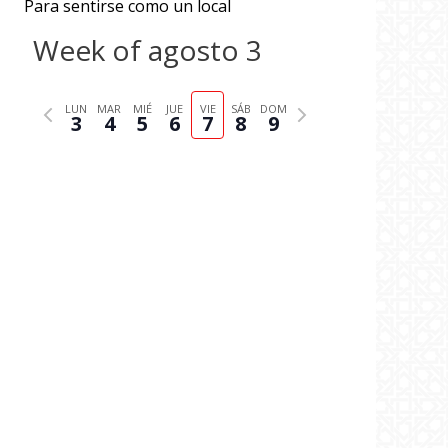
Para sentirse como un local
Week of agosto 3
P
N
LUN
MAR
MIÉ
JUE
VIE
SÁB
DOM
3
4
5
6
7
8
9
r
e
e
x
v
t
i
w
o
e
u
e
s
k
w
e
e
k