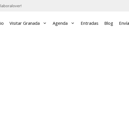
laboralover!
cio
Visitar Granada
Agenda
Entradas
Blog
Enví