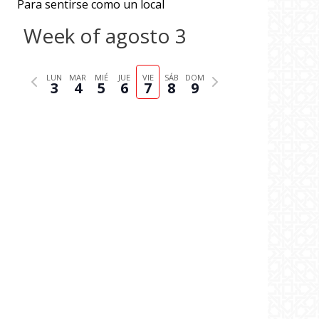
Para sentirse como un local
Week of agosto 3
P
N
LUN
MAR
MIÉ
JUE
VIE
SÁB
DOM
3
4
5
6
7
8
9
r
e
e
x
v
t
i
w
o
e
u
e
s
k
w
e
e
k