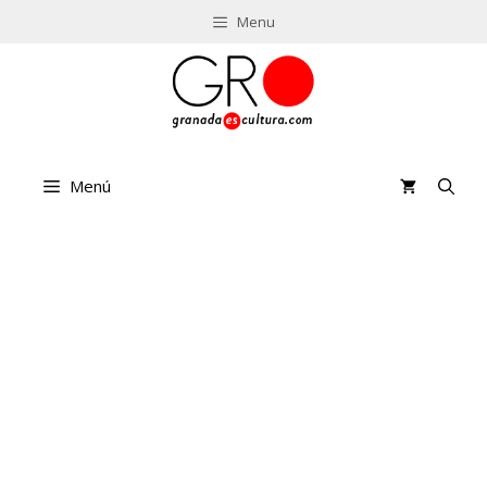
Saltar
Menu
al
contenido
Menú