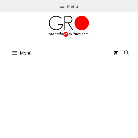
Saltar
Menu
al
contenido
Menú