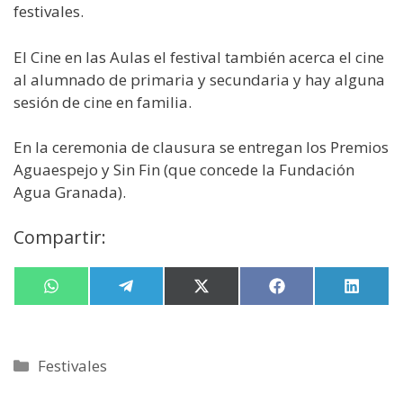
festivales.
El Cine en las Aulas el festival también acerca el cine
al alumnado de primaria y secundaria y hay alguna
sesión de cine en familia.
En la ceremonia de clausura se entregan los Premios
Aguaespejo y Sin Fin (que concede la Fundación
Agua Granada).
Compartir:
Compartir
W
Compartir
T
Compartir
X
Compartir
F
Compa
L
en
h
en
e
en
(
en
a
en
i
a
l
T
c
n
t
e
w
e
k
s
g
i
b
e
Categorías
Festivales
A
r
t
o
d
p
a
t
o
I
p
m
e
k
n