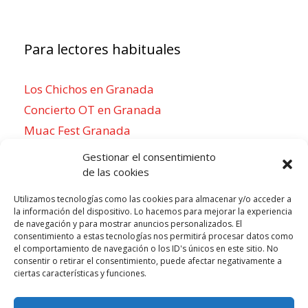
Para lectores habituales
Los Chichos en Granada
Concierto OT en Granada
Muac Fest Granada
Concierto de Saiko en Granada
Gestionar el consentimiento
de las cookies
Utilizamos tecnologías como las cookies para almacenar y/o acceder a
la información del dispositivo. Lo hacemos para mejorar la experiencia
Para sentirse como un local
de navegación y para mostrar anuncios personalizados. El
consentimiento a estas tecnologías nos permitirá procesar datos como
Week of agosto 3
el comportamiento de navegación o los ID's únicos en este sitio. No
consentir o retirar el consentimiento, puede afectar negativamente a
ciertas características y funciones.
P
N
LUN
MAR
MIÉ
JUE
VIE
SÁB
DOM
3
4
5
6
7
8
9
r
e