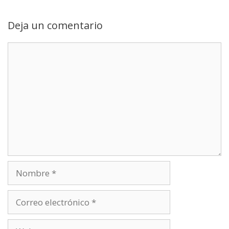
r
)
Deja un comentario
Comentario
Nombre
Correo
electrónico
Web