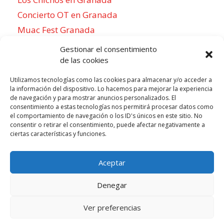
Concierto OT en Granada
Muac Fest Granada
Concierto de Saiko en Granada
Gestionar el consentimiento
de las cookies
Utilizamos tecnologías como las cookies para almacenar y/o acceder a
la información del dispositivo. Lo hacemos para mejorar la experiencia
Para sentirse como un local
de navegación y para mostrar anuncios personalizados. El
consentimiento a estas tecnologías nos permitirá procesar datos como
Week of agosto 3
el comportamiento de navegación o los ID's únicos en este sitio. No
consentir o retirar el consentimiento, puede afectar negativamente a
ciertas características y funciones.
P
N
LUN
MAR
MIÉ
JUE
VIE
SÁB
DOM
3
4
5
6
7
8
9
r
e
Aceptar
e
x
v
t
Denegar
i
w
o
e
Ver preferencias
Todos los derechos reservados © 2026 |
u
Aviso legal
e
|