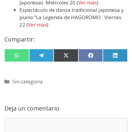
Japonesas ·Miércoles 20 (
Ver más
)
Espectáculo de danza tradicional japonesa y
piano “La Legenda de HAGOROMO · Viernes
22 (
Ver más
)
Compartir:
Compartir
W
Compartir
T
Compartir
X
Compartir
F
Compa
L
en
h
en
e
en
(
en
a
en
i
a
l
T
c
n
t
e
w
e
k
s
g
i
b
e
Categorías
Sin categoría
A
r
t
o
d
p
a
t
o
I
p
m
e
k
n
r
)
Deja un comentario
Comentario