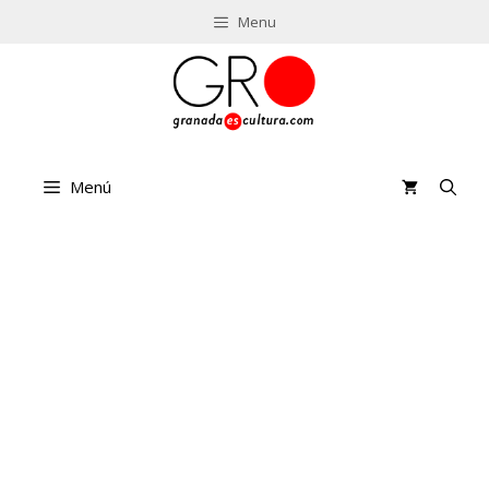
Saltar
Menu
al
contenido
Menú