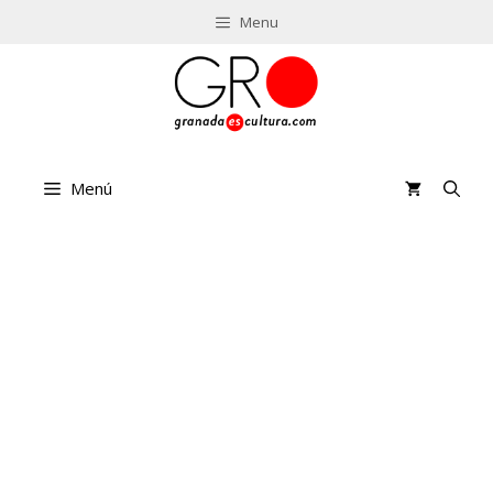
Saltar
Menu
al
contenido
Menú