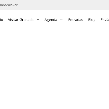
laboralover!
cio
Visitar Granada
Agenda
Entradas
Blog
Enví