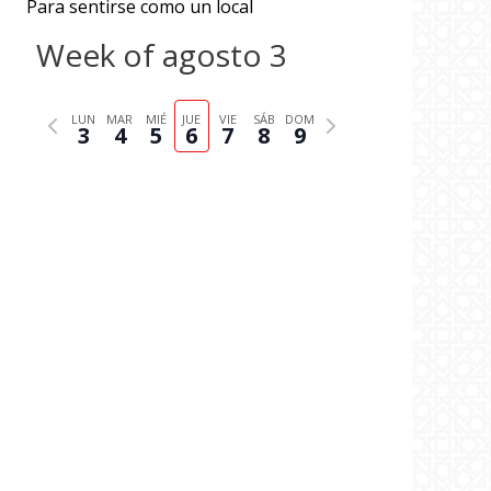
Para sentirse como un local
Week of agosto 3
P
N
LUN
MAR
MIÉ
JUE
VIE
SÁB
DOM
3
4
5
6
7
8
9
r
e
e
x
v
t
i
w
o
e
u
e
s
k
w
e
e
k