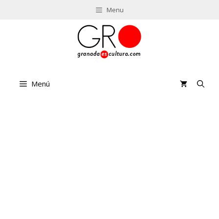
Saltar
Menu
al
contenido
Menú