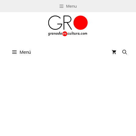
Saltar
Menu
al
contenido
Menú