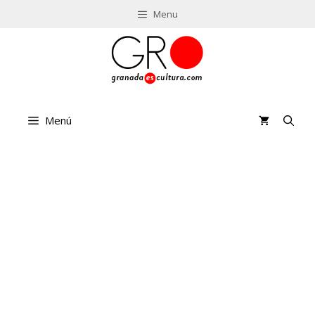
Saltar
Menu
al
contenido
Menú