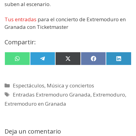
suben al escenario.
Tus entradas
para el concierto de Extremoduro en
Granada con Ticketmaster
Compartir:
Compartir
W
Compartir
T
Compartir
X
Compartir
F
Compa
L
en
h
en
e
en
(
en
a
en
i
a
l
T
c
n
t
e
w
e
k
s
g
i
b
e
Categorías
Espectáculos
,
Música y conciertos
A
r
t
o
d
p
a
t
o
I
Etiquetas
Entradas Extremoduro Granada
,
Extremoduro
,
p
m
e
k
n
r
Extremoduro en Granada
)
Deja un comentario