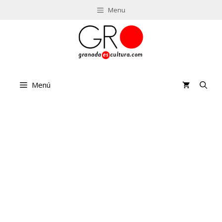
Saltar
Menu
al
contenido
Menú