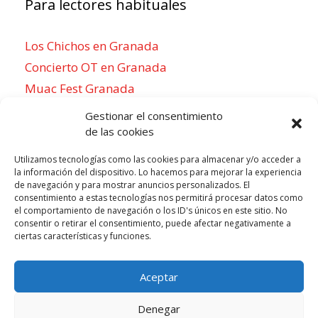
Para lectores habituales
Los Chichos en Granada
Concierto OT en Granada
Muac Fest Granada
Concierto de Saiko en Granada
Gestionar el consentimiento
de las cookies
Utilizamos tecnologías como las cookies para almacenar y/o acceder a
la información del dispositivo. Lo hacemos para mejorar la experiencia
Para sentirse como un local
de navegación y para mostrar anuncios personalizados. El
consentimiento a estas tecnologías nos permitirá procesar datos como
Week of agosto 3
el comportamiento de navegación o los ID's únicos en este sitio. No
consentir o retirar el consentimiento, puede afectar negativamente a
ciertas características y funciones.
P
N
LUN
MAR
MIÉ
JUE
VIE
SÁB
DOM
3
4
5
6
7
8
9
r
e
Aceptar
e
x
v
t
Denegar