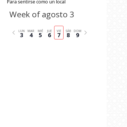
Para sentirse como un local
Week of agosto 3
P
N
LUN
MAR
MIÉ
JUE
VIE
SÁB
DOM
3
4
5
6
7
8
9
r
e
e
x
v
t
i
w
o
e
u
e
s
k
w
e
e
k