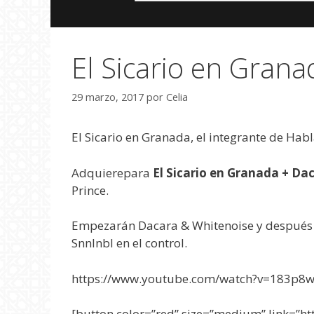
El Sicario en Grana
29 marzo, 2017
por
Celia
El Sicario en Granada, el integrante de Hab
Adquiere
para
El Sicario en Granada + Da
Prince.
Empezarán Dacara & Whitenoise y después El 
Snnlnbl en el control.
https://www.youtube.com/watch?v=183p8
[button color=”red” size=”medium” link=”ht