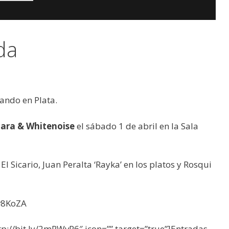
da
lando en Plata.
cara & Whitenoise
el sábado 1 de abril en la Sala
Sicario, Juan Peralta ‘Rayka’ en los platos y Rosqui
w8KoZA
tp://bit.ly/2mPWvR6″ icon=”” target=”true”]Entradas