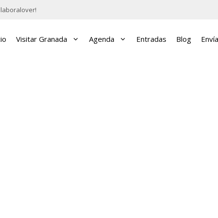
laboralover!
cio
Visitar Granada
Agenda
Entradas
Blog
Enví