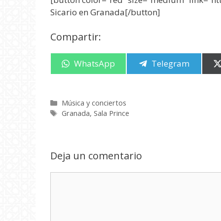
Sicario en Granada[/button]
Compartir:
Compartir
WhatsApp
Compartir
Telegram
en
en
Categorías
Música y conciertos
Etiquetas
Granada
,
Sala Prince
Deja un comentario
Comentario