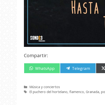
Compartir:
Compartir
WhatsApp
Compartir
Telegram
en
en
Categorías
Música y conciertos
Etiquetas
El puchero del hortelano
,
flamenco
,
Granada
,
p