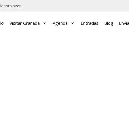
laboralover!
cio
Visitar Granada
Agenda
Entradas
Blog
Enví