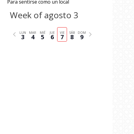
Para sentirse como un local
Week of agosto 3
P
N
LUN
MAR
MIÉ
JUE
VIE
SÁB
DOM
3
4
5
6
7
8
9
r
e
e
x
v
t
i
w
o
e
u
e
s
k
w
e
e
k