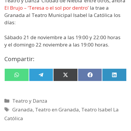
Teatro y Danza ‘Ciudad de Niebla’ entre otros, ahora
El Brujo – ‘Teresa o el sol por dentro’
la trae a
Granada al Teatro Municipal Isabel la Católica los
días:
Sábado 21 de noviembre a las 19:00 y 22:00 horas
y el domingo 22 noviembre a las 19:00 horas.
Compartir:
Compartir
W
Compartir
T
Compartir
X
Compartir
F
Compa
L
en
h
en
e
en
(
en
a
en
i
a
l
T
c
n
t
e
w
e
k
s
g
i
b
e
Categorías
Teatro y Danza
A
r
t
o
d
p
a
t
o
I
Etiquetas
Granada
,
Teatro en Granada
,
Teatro Isabel La
p
m
e
k
n
r
Católica
)