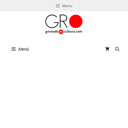
Saltar
Menu
al
contenido
Menú