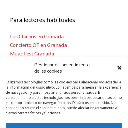
Para lectores habituales
Los Chichos en Granada
Concierto OT en Granada
Muac Fest Granada
Concierto de Saiko en Granada
Gestionar el consentimiento
de las cookies
Utilizamos tecnologías como las cookies para almacenar y/o acceder a
la información del dispositivo. Lo hacemos para mejorar la experiencia
Para sentirse como un local
de navegación y para mostrar anuncios personalizados. El
consentimiento a estas tecnologías nos permitirá procesar datos como
Week of agosto 3
el comportamiento de navegación o los ID's únicos en este sitio. No
consentir o retirar el consentimiento, puede afectar negativamente a
ciertas características y funciones.
P
N
LUN
MAR
MIÉ
JUE
VIE
SÁB
DOM
3
4
5
6
7
8
9
r
e