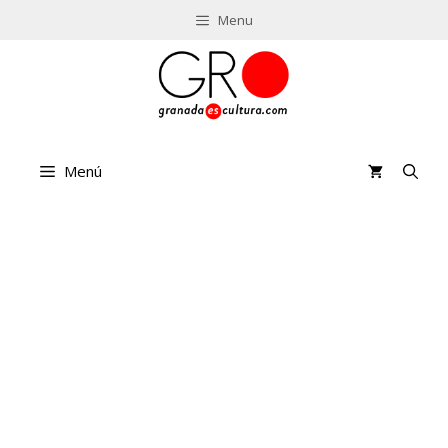
Saltar
Menu
al
contenido
Menú