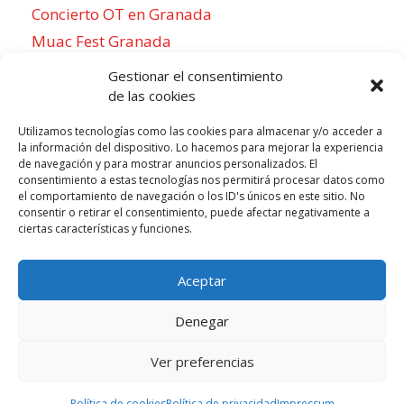
Concierto OT en Granada
Muac Fest Granada
Concierto de Saiko en Granada
Gestionar el consentimiento
de las cookies
Utilizamos tecnologías como las cookies para almacenar y/o acceder a
la información del dispositivo. Lo hacemos para mejorar la experiencia
Para sentirse como un local
de navegación y para mostrar anuncios personalizados. El
consentimiento a estas tecnologías nos permitirá procesar datos como
Week of agosto 3
el comportamiento de navegación o los ID's únicos en este sitio. No
consentir o retirar el consentimiento, puede afectar negativamente a
ciertas características y funciones.
P
N
LUN
MAR
MIÉ
JUE
VIE
SÁB
DOM
3
4
5
6
7
8
9
r
e
Aceptar
e
x
v
t
Denegar
i
w
o
e
Ver preferencias
Todos los derechos reservados © 2026 |
u
Aviso legal
e
|
Cookies
|
Privacidad
Política de cookies
Política de privacidad
Impressum