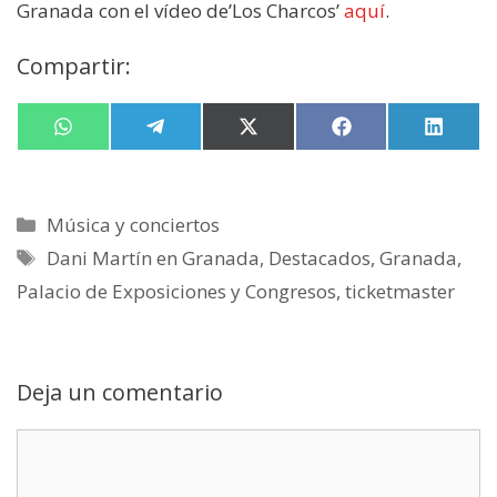
Granada con el vídeo de’Los Charcos’
aquí
.
Compartir:
Compartir
W
Compartir
T
Compartir
X
Compartir
F
Compa
L
en
h
en
e
en
(
en
a
en
i
a
l
T
c
n
t
e
w
e
k
s
g
i
b
e
Categorías
Música y conciertos
A
r
t
o
d
p
a
t
o
I
Etiquetas
Dani Martín en Granada
,
Destacados
,
Granada
,
p
m
e
k
n
r
Palacio de Exposiciones y Congresos
,
ticketmaster
)
Deja un comentario
Comentario